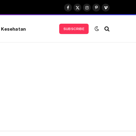
Facebook
X
Instagram
Pinterest
Vimeo
(Twitter)
Kesehatan
SUBSCRIBE