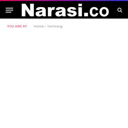
YOU ARE AT:
Home
»
Tambang