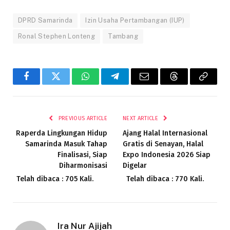
DPRD Samarinda
Izin Usaha Pertambangan (IUP)
Ronal Stephen Lonteng
Tambang
Facebook
Twitter
WhatsApp
Telegram
Email
Threads
Copy
Link
PREVIOUS ARTICLE
NEXT ARTICLE
Raperda Lingkungan Hidup
Ajang Halal Internasional
Samarinda Masuk Tahap
Gratis di Senayan, Halal
Finalisasi, Siap
Expo Indonesia 2026 Siap
Diharmonisasi
Digelar
Telah dibaca : 705 Kali.
Telah dibaca : 770 Kali.
Ira Nur Ajijah