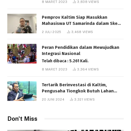
8 MARET 2023
3,838
VIEWS
Pemprov Kaltim Siap Masukkan
Mahasiswa UT Samarinda dalam Skema
Bantuan Pendidikan Gratispol
2 JULI 2025
3,468
VIEWS
Telah dibaca : 6.037 Kali.
Peran Pendidikan dalam Mewujudkan
Integrasi Nasional
Telah dibaca : 5.261 Kali.
8 MARET 2023
3,364
VIEWS
Tertarik Berinvestasi di Kaltim,
Pengusaha Tiongkok Butuh Lahan
1.000 Hektare
20 JUNI 2024
3,321
VIEWS
Telah dibaca : 1.281 Kali.
Don't Miss