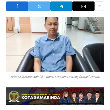
Teks: Sekretaris Komisi I, Ronal Stephen Lonteng (Narasi.co/Ira)