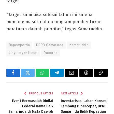
target.
“Target kami bisa selesai tahun ini karena
memang masuk dalam program pembentukan
peraturan daerah prioritas,” tegas Kamaruddin.
Bapemperda
DPRD Samarinda
Kamaruddin
Lingkungan Hidup
Raperda
Facebook
Twitter
WhatsApp
Telegram
Email
Threads
Copy
Link
PREVIOUS ARTICLE
NEXT ARTICLE
Event Bermasalah Dinilai
Inventarisasi Lahan Konsesi
Cederai Nama Baik
Tambang Dipercepat, DPRD
Samarinda di Mata Daerah
Samarinda Bidik Kepastian