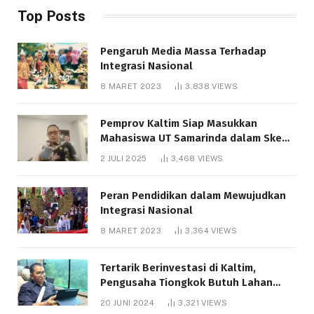
Top Posts
Pengaruh Media Massa Terhadap
Integrasi Nasional
8 MARET 2023
3,838
VIEWS
Pemprov Kaltim Siap Masukkan
Mahasiswa UT Samarinda dalam Skema
Bantuan Pendidikan Gratispol
2 JULI 2025
3,468
VIEWS
Peran Pendidikan dalam Mewujudkan
Integrasi Nasional
8 MARET 2023
3,364
VIEWS
Tertarik Berinvestasi di Kaltim,
Pengusaha Tiongkok Butuh Lahan
1.000 Hektare
20 JUNI 2024
3,321
VIEWS