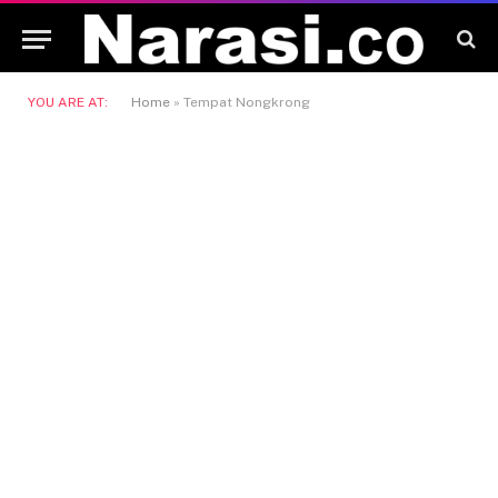
YOU ARE AT:
Home
»
Tempat Nongkrong