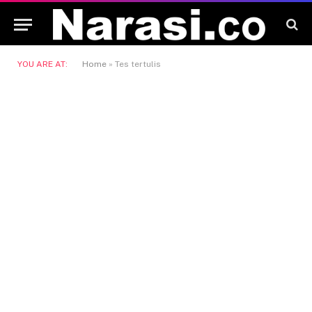
YOU ARE AT:
Home
»
Tes tertulis