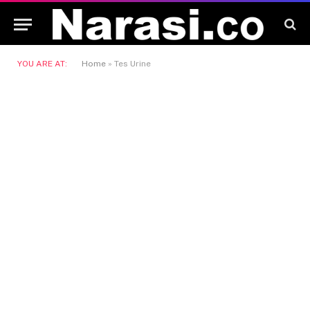
YOU ARE AT:
Home
»
Tes Urine