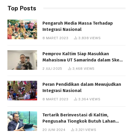
Top Posts
Pengaruh Media Massa Terhadap
Integrasi Nasional
8 MARET 2023
3,838
VIEWS
Pemprov Kaltim Siap Masukkan
Mahasiswa UT Samarinda dalam Skema
Bantuan Pendidikan Gratispol
2 JULI 2025
3,468
VIEWS
Peran Pendidikan dalam Mewujudkan
Integrasi Nasional
8 MARET 2023
3,364
VIEWS
Tertarik Berinvestasi di Kaltim,
Pengusaha Tiongkok Butuh Lahan
1.000 Hektare
20 JUNI 2024
3,321
VIEWS