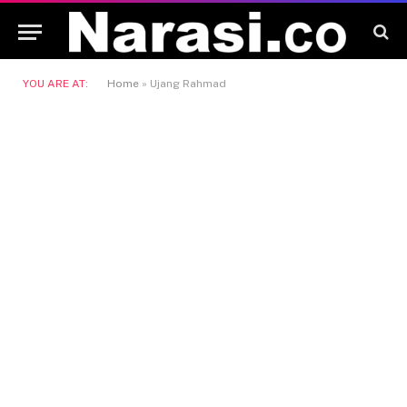
YOU ARE AT:
Home
»
Ujang Rahmad