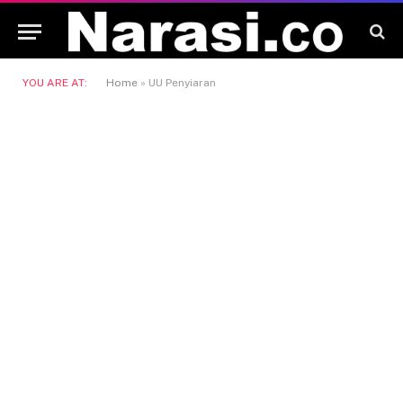
YOU ARE AT:
Home
»
UU Penyiaran