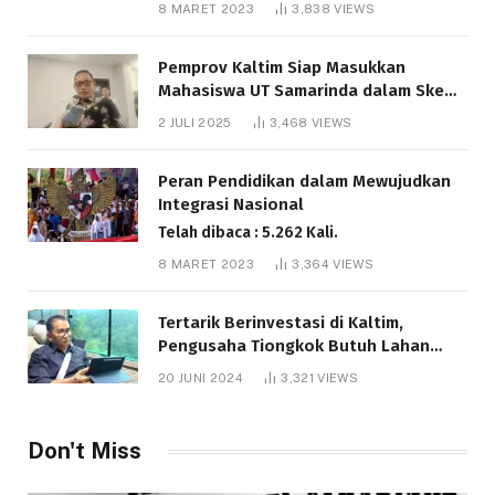
8 MARET 2023
3,838
VIEWS
Pemprov Kaltim Siap Masukkan
Mahasiswa UT Samarinda dalam Skema
Bantuan Pendidikan Gratispol
2 JULI 2025
3,468
VIEWS
Telah dibaca : 6.037 Kali.
Peran Pendidikan dalam Mewujudkan
Integrasi Nasional
Telah dibaca : 5.262 Kali.
8 MARET 2023
3,364
VIEWS
Tertarik Berinvestasi di Kaltim,
Pengusaha Tiongkok Butuh Lahan
1.000 Hektare
20 JUNI 2024
3,321
VIEWS
Telah dibaca : 1.281 Kali.
Don't Miss