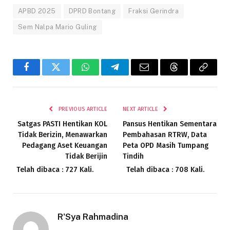
APBD 2025
DPRD Bontang
Fraksi Gerindra
Sem Nalpa Mario Guling
Facebook
Twitter
WhatsApp
Telegram
Email
Threads
Copy
Link
PREVIOUS ARTICLE
NEXT ARTICLE
Satgas PASTI Hentikan KOL
Pansus Hentikan Sementara
Tidak Berizin, Menawarkan
Pembahasan RTRW, Data
Pedagang Aset Keuangan
Peta OPD Masih Tumpang
Tidak Berijin
Tindih
Telah dibaca : 727 Kali.
Telah dibaca : 708 Kali.
R'Sya Rahmadina