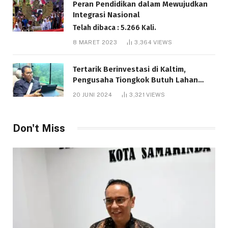
Peran Pendidikan dalam Mewujudkan
Integrasi Nasional
Telah dibaca : 5.266 Kali.
8 MARET 2023
3,364
VIEWS
Tertarik Berinvestasi di Kaltim,
Pengusaha Tiongkok Butuh Lahan
1.000 Hektare
20 JUNI 2024
3,321
VIEWS
Telah dibaca : 1.286 Kali.
Don't Miss