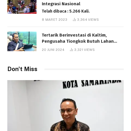
Integrasi Nasional
Telah dibaca : 5.266 Kali.
8 MARET 2023
3,364
VIEWS
Tertarik Berinvestasi di Kaltim,
Pengusaha Tiongkok Butuh Lahan
1.000 Hektare
20 JUNI 2024
3,321
VIEWS
Telah dibaca : 1.286 Kali.
Don't Miss