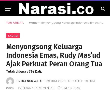
YOU ARE AT:
Home
»
Menyongsong Keluarga Indonesia Emas, Rudy Mas’ud Ajak Perkuat Peran Orang Tua
KALTIM
Menyongsong Keluarga
Indonesia Emas, Rudy Mas’ud
Ajak Perkuat Peran Orang Tua
Telah dibaca : 714 Kali.
BY
IRA NUR AJIJAH
29 JUNI 2026
UPDATED:
29 JUNI
2026
TIDAK ADA KOMENTAR
2 MINS READ