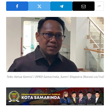
Teks: Ketua Komisi I DPRD Samarinda, Samri Shaputra (Narasi.co/Ira)