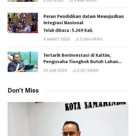
2 JULI 2025
3,468
VIEWS
Telah dibaca : 6.043 Kali.
Peran Pendidikan dalam Mewujudkan
Integrasi Nasional
Telah dibaca : 5.269 Kali.
8 MARET 2023
3,364
VIEWS
Tertarik Berinvestasi di Kaltim,
Pengusaha Tiongkok Butuh Lahan
1.000 Hektare
20 JUNI 2024
3,321
VIEWS
Telah dibaca : 1.289 Kali.
Don't Miss