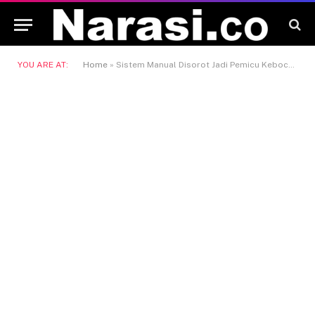
YOU ARE AT:
Home
»
Sistem Manual Disorot Jadi Pemicu Kebocoran PAD di Bontang