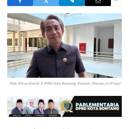
Teks: Ketua Komisi B DPRD Kota Bontang, Rustam. (Narasi.co/R'sya)