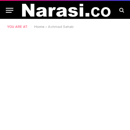
YOU ARE AT:
Home
»
Achmad Sahab