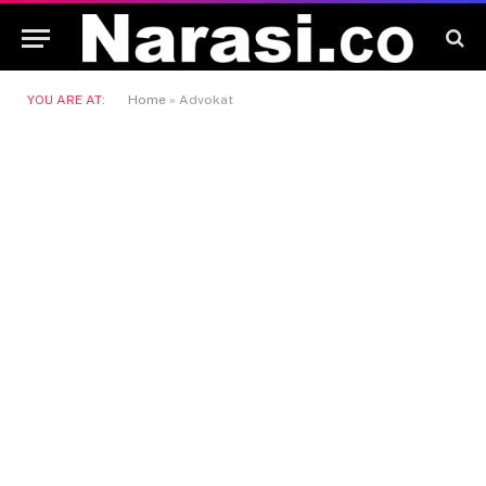
YOU ARE AT:
Home
»
Advokat