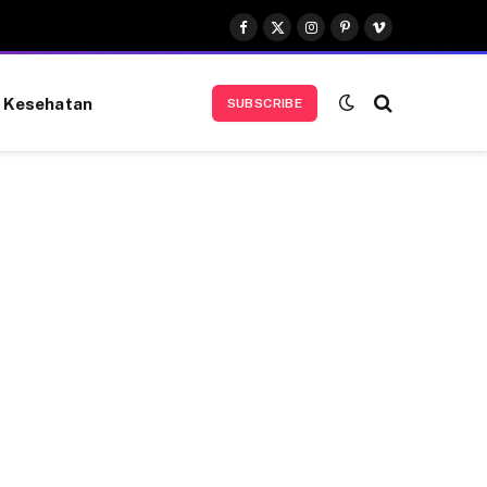
Facebook
X
Instagram
Pinterest
Vimeo
(Twitter)
Kesehatan
SUBSCRIBE