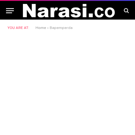
YOU ARE AT:
Home
»
Bapemperda