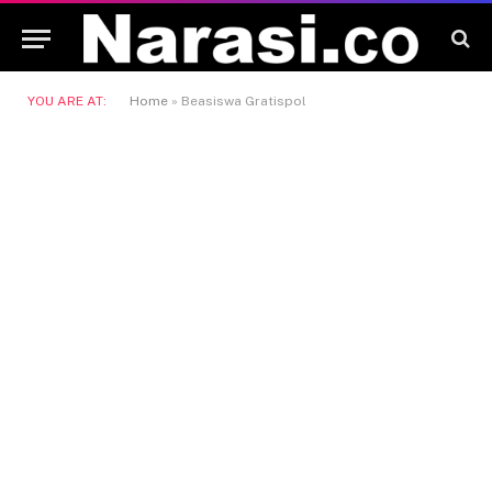
YOU ARE AT:
Home
»
Beasiswa Gratispol