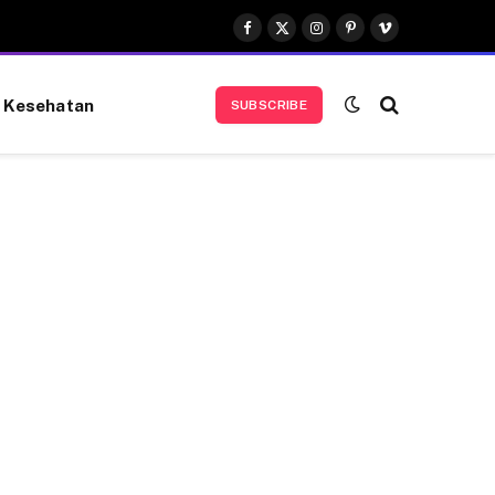
Facebook
X
Instagram
Pinterest
Vimeo
(Twitter)
Kesehatan
SUBSCRIBE