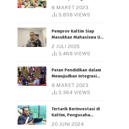
Nasional
8 MARET 2023
3,838
VIEWS
Pemprov Kaltim Siap
Masukkan Mahasiswa UT
Samarinda dalam Skema
2 JULI 2025
Bantuan Pendidikan
3,468
VIEWS
Gratispol
Peran Pendidikan dalam
Mewujudkan Integrasi
Nasional
8 MARET 2023
3,364
VIEWS
Tertarik Berinvestasi di
Kaltim, Pengusaha
Tiongkok Butuh Lahan
20 JUNI 2024
1.000 Hektare