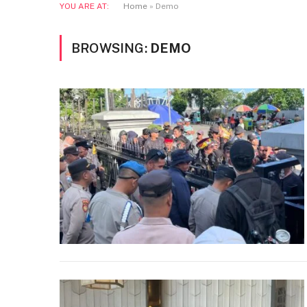
YOU ARE AT:
Home
»
Demo
BROWSING:
DEMO