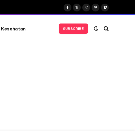
Facebook
X
Instagram
Pinterest
Vimeo
(Twitter)
Kesehatan
SUBSCRIBE