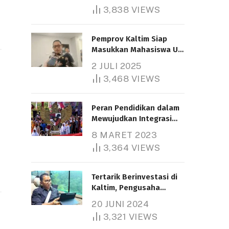
3,838
VIEWS
Pemprov Kaltim Siap
Masukkan Mahasiswa UT
Samarinda dalam Skema
2 JULI 2025
Bantuan Pendidikan
3,468
VIEWS
Gratispol
Peran Pendidikan dalam
Mewujudkan Integrasi
Nasional
8 MARET 2023
3,364
VIEWS
Tertarik Berinvestasi di
Kaltim, Pengusaha
Tiongkok Butuh Lahan
20 JUNI 2024
1.000 Hektare
3,321
VIEWS