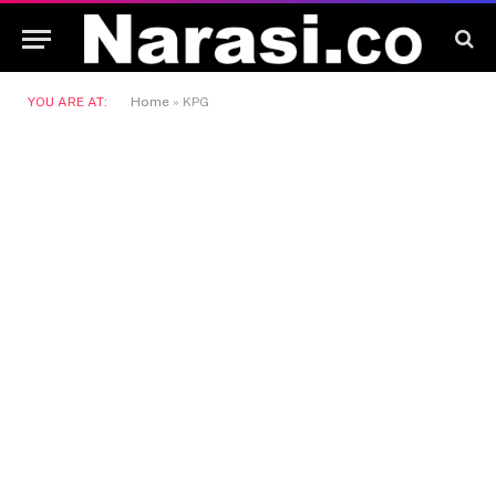
YOU ARE AT:
Home
»
KPG