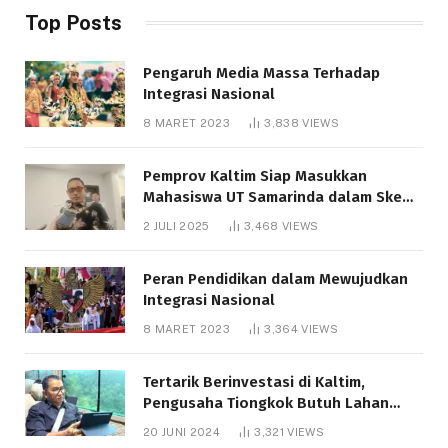
Top Posts
Pengaruh Media Massa Terhadap
Integrasi Nasional
8 MARET 2023
3,838
VIEWS
Pemprov Kaltim Siap Masukkan
Mahasiswa UT Samarinda dalam Skema
Bantuan Pendidikan Gratispol
2 JULI 2025
3,468
VIEWS
Peran Pendidikan dalam Mewujudkan
Integrasi Nasional
8 MARET 2023
3,364
VIEWS
Tertarik Berinvestasi di Kaltim,
Pengusaha Tiongkok Butuh Lahan
1.000 Hektare
20 JUNI 2024
3,321
VIEWS