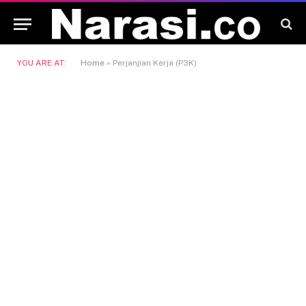
YOU ARE AT:
Home
»
Perjanjian Kerja (P3K)