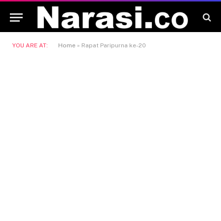
YOU ARE AT:
Home
»
Rapat Paripurna ke-20