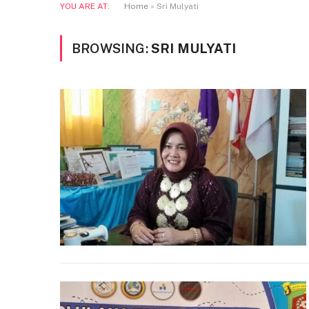
YOU ARE AT:
Home
»
Sri Mulyati
BROWSING:
SRI MULYATI