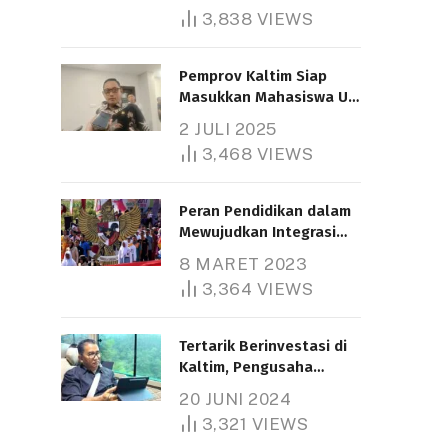
3,838
VIEWS
Pemprov Kaltim Siap
Masukkan Mahasiswa UT
Samarinda dalam Skema
2 JULI 2025
Bantuan Pendidikan
3,468
VIEWS
Gratispol
Peran Pendidikan dalam
Mewujudkan Integrasi
Nasional
8 MARET 2023
3,364
VIEWS
Tertarik Berinvestasi di
Kaltim, Pengusaha
Tiongkok Butuh Lahan
20 JUNI 2024
1.000 Hektare
3,321
VIEWS