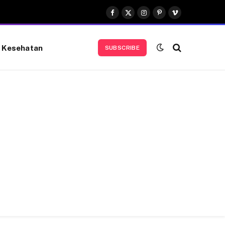
Facebook
X
Instagram
Pinterest
Vimeo
(Twitter)
Kesehatan
SUBSCRIBE