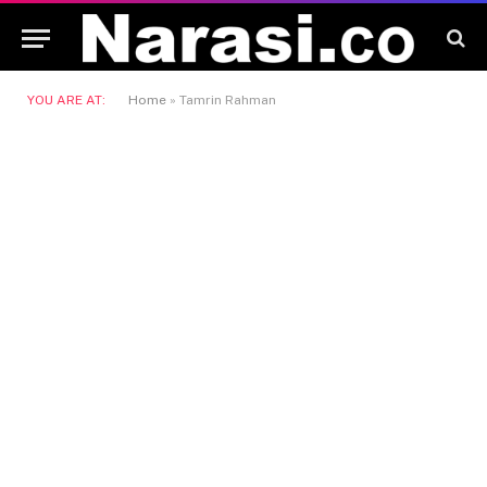
YOU ARE AT:
Home
»
Tamrin Rahman