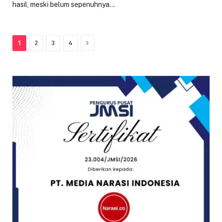
hasil, meski belum sepenuhnya…
Next
1
2
3
4