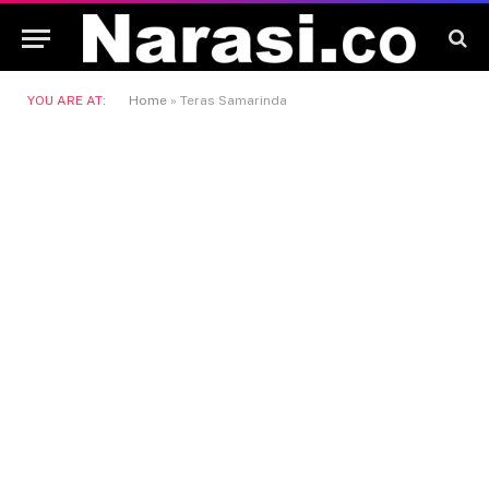
YOU ARE AT:
Home
»
Teras Samarinda