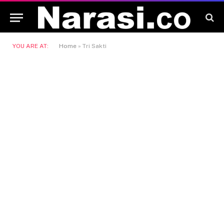
YOU ARE AT:
Home
»
Tri Sakti