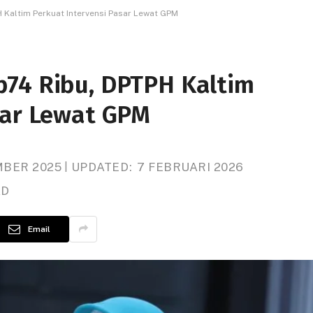
 Kaltim Perkuat Intervensi Pasar Lewat GPM
p74 Ribu, DPTPH Kaltim
sar Lewat GPM
MBER 2025
UPDATED:
7 FEBRUARI 2026
AD
Email