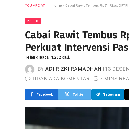
YOU ARE AT:
Home
»
Cabai Rawit Tembus Rp74 Ribu, DPTPH
KALTIM
Cabai Rawit Tembus R
Perkuat Intervensi Pa
Telah dibaca : 1.252 Kali.
BY
ADI RIZKI RAMADHAN
13 DESE
TIDAK ADA KOMENTAR
2 MINS RE
Facebook
Twitter
Telegram