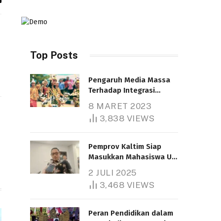
y
k
Top Posts
Pengaruh Media Massa
Terhadap Integrasi
Nasional
8 MARET 2023
Telah dibaca : 4.611 Kali.
3,838
VIEWS
Pemprov Kaltim Siap
Masukkan Mahasiswa UT
Samarinda dalam Skema
2 JULI 2025
Bantuan Pendidikan
3,468
VIEWS
Gratispol
Telah dibaca : 6.041 Kali.
Peran Pendidikan dalam