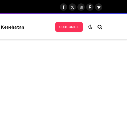
Facebook
X
Instagram
Pinterest
Vimeo
(Twitter)
Kesehatan
SUBSCRIBE