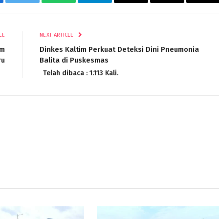
ebook
Twitter
WhatsApp
Telegram
Email
Threads
Cop
Lin
LE
NEXT ARTICLE
im
Dinkes Kaltim Perkuat Deteksi Dini Pneumonia
ru
Balita di Puskesmas
Telah dibaca : 1.113 Kali.