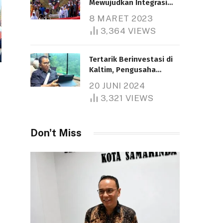
Mewujudkan Integrasi
Nasional
8 MARET 2023
Telah dibaca : 5.266 Kali.
3,364
VIEWS
Tertarik Berinvestasi di
Kaltim, Pengusaha
Tiongkok Butuh Lahan
20 JUNI 2024
1.000 Hektare
3,321
VIEWS
Telah dibaca : 1.286 Kali.
Don't Miss