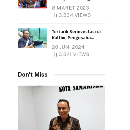
Nasional
8 MARET 2023
Telah dibaca : 5.266 Kali.
3,364
VIEWS
Tertarik Berinvestasi di
Kaltim, Pengusaha
Tiongkok Butuh Lahan
20 JUNI 2024
1.000 Hektare
3,321
VIEWS
Telah dibaca : 1.286 Kali.
Don't Miss