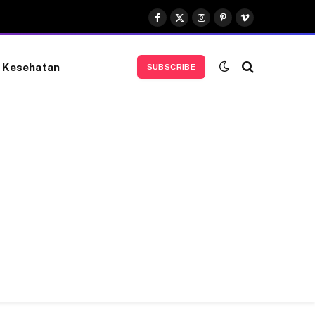
Facebook
X
Instagram
Pinterest
Vimeo
(Twitter)
Kesehatan
SUBSCRIBE