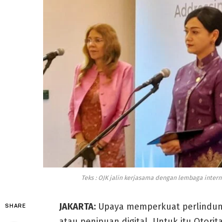
Teks : OJK jalin kerjasama dengan lembaga intern
JAKARTA:
Upaya memperkuat perlindun
SHARE
atau penipuan digital. Untuk itu Otori