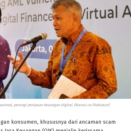
asional, perangi penipuan keuangan digital. (Narasi.co/Rabiatun)
gan konsumen, khususnya dari ancaman scam
tas Jasa Keuangan (OJK) menjalin kerjasama