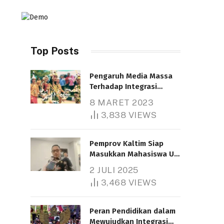
Top Posts
Pengaruh Media Massa
Terhadap Integrasi
Nasional
8 MARET 2023
Telah dibaca : 4.611 Kali.
3,838
VIEWS
Pemprov Kaltim Siap
Masukkan Mahasiswa UT
Samarinda dalam Skema
2 JULI 2025
Bantuan Pendidikan
3,468
VIEWS
Gratispol
Telah dibaca : 6.041 Kali.
Peran Pendidikan dalam
Mewujudkan Integrasi