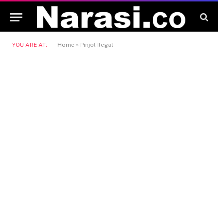
YOU ARE AT:
Home
»
Pinjol Ilegal