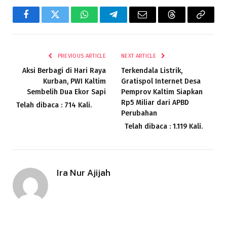
Facebook
Twitter
WhatsApp
Telegram
Email
Threads
Copy
Link
PREVIOUS ARTICLE
NEXT ARTICLE
Aksi Berbagi di Hari Raya
Terkendala Listrik,
Kurban, PWI Kaltim
Gratispol Internet Desa
Sembelih Dua Ekor Sapi
Pemprov Kaltim Siapkan
Rp5 Miliar dari APBD
Telah dibaca : 714 Kali.
Perubahan
Telah dibaca : 1.119 Kali.
Ira Nur Ajijah