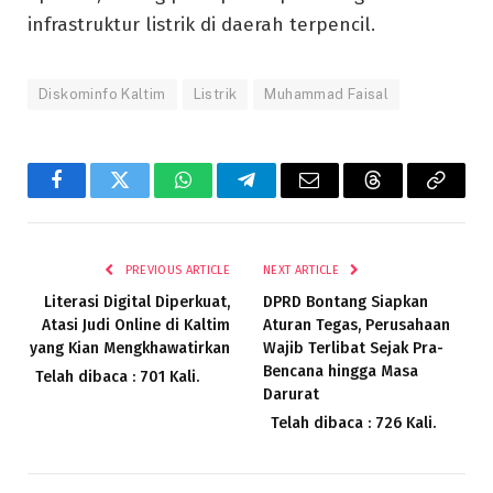
infrastruktur listrik di daerah terpencil.
Diskominfo Kaltim
Listrik
Muhammad Faisal
Facebook
Twitter
WhatsApp
Telegram
Email
Threads
Copy
Link
PREVIOUS ARTICLE
NEXT ARTICLE
Literasi Digital Diperkuat,
DPRD Bontang Siapkan
Atasi Judi Online di Kaltim
Aturan Tegas, Perusahaan
yang Kian Mengkhawatirkan
Wajib Terlibat Sejak Pra-
Bencana hingga Masa
Telah dibaca : 701 Kali.
Darurat
Telah dibaca : 726 Kali.