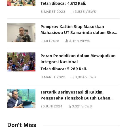
Telah dibaca : 4.612 Kali.
8 MARET 2023
3,838
VIEWS
Pemprov Kaltim Siap Masukkan
Mahasiswa UT Samarinda dalam Skema
Bantuan Pendidikan Gratispol
2 JULI 2025
3,468
VIEWS
Telah dibaca : 6.042 Kali.
Peran Pendidikan dalam Mewujudkan
Integrasi Nasional
Telah dibaca : 5.269 Kali.
8 MARET 2023
3,364
VIEWS
Tertarik Berinvestasi di Kaltim,
Pengusaha Tiongkok Butuh Lahan
1.000 Hektare
20 JUNI 2024
3,321
VIEWS
Telah dibaca : 1.287 Kali.
Don't Miss