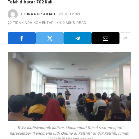
Telah dibaca : 702 Kali.
BY
IRA NUR AJIJAH
29 MEI 2026
TIDAK ADA KOMENTAR
2 MINS READ
Teks: Kadiskominfo Kaltim, Muhammad Faisal saat menjadi
narasumber "Fenomena Judi Online di Kaltim" di OJK Kaltim, Jumat,
29/5/2026 (Narasi.co/Ira)