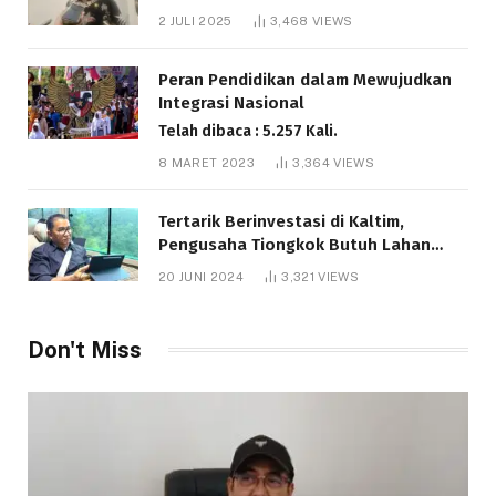
Bantuan Pendidikan Gratispol
2 JULI 2025
3,468
VIEWS
Telah dibaca : 6.035 Kali.
Peran Pendidikan dalam Mewujudkan
Integrasi Nasional
Telah dibaca : 5.257 Kali.
8 MARET 2023
3,364
VIEWS
Tertarik Berinvestasi di Kaltim,
Pengusaha Tiongkok Butuh Lahan
1.000 Hektare
20 JUNI 2024
3,321
VIEWS
Telah dibaca : 1.279 Kali.
Don't Miss