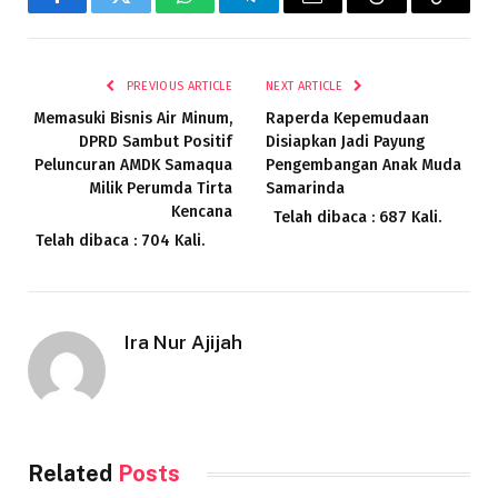
Facebook
Twitter
WhatsApp
Telegram
Email
Threads
Copy
Link
PREVIOUS ARTICLE
NEXT ARTICLE
Memasuki Bisnis Air Minum,
Raperda Kepemudaan
DPRD Sambut Positif
Disiapkan Jadi Payung
Peluncuran AMDK Samaqua
Pengembangan Anak Muda
Milik Perumda Tirta
Samarinda
Kencana
Telah dibaca : 687 Kali.
Telah dibaca : 704 Kali.
Ira Nur Ajijah
Related
Posts