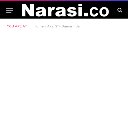
YOU ARE AT:
Home
»
Aksi 214 Samarinda