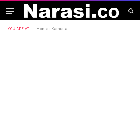
YOU ARE AT:
Home
»
Karhutla